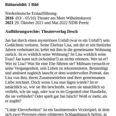
Bühnenbild: 1 Bild
Niederdeutsche Erstaufführung:
2016
(03/ - 05/16) Theater am Meer Wilhelmshaven
2021
29. Oktober 2021 und Mai 2022 NDB Preetz
Aufführungsrechte: Theaterverlag Desch
Jan hat durch einen mysteriösen Unfall (war es ein Unfall?) sein
Gedächtnis verloren. Seine Ehefrau Lisa, mit der er seit fünfzehn
Jahren verheiratet ist, kehrt mit ihm in die gemeinsame Wohnung
zurück. Ist es wirklich seine Wohnung? Ist Lisa wirklich seine
Frau? Jan kann sich (scheinbar?) an nichts erinnern. Wer ist er?
Wer ist Lisa? Was für eine Ehe führten sie? Mühsam versucht er
seine Vergangenheit, sein Leben zu rekonstruieren. Beunruhigt
und amüsiert zugleich lauscht er dem wurdervollen Portrait, das
Lisa von ihm, ihrem Zusammenleben und ihrer gemeinsamen
Liebe zeichnet. Doch wenn Lisa nun lügen würde? Ist er
tatsächlich so, wie sie ihn beschreibt. waren sie tatsächlich so
verliebt, wie sie sagt, oder war es im Gegenteil eine Hassliebe,
die sie verbindet? Oder spielt gar Jan falsch? Weiß er mehr, als
er zugibt?
"Lüttje Eheverbreken" ist ein faszinierendes Vexierspiel, in dem
sich zwei Personen einen erbitterten Schlagabtausch liefern, in